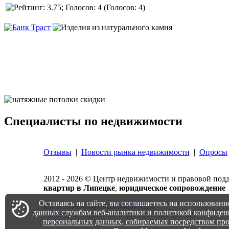
(Голосов: 4)
Специалисты по недвижимости
Отзывы
|
Новости рынка недвижимости
|
Опросы
2012 -
2026
© Центр недвижимости и правовой подде
квартир в Липецке
,
юридическое сопровождение
Оставаясь на сайте, вы соглашаетесь на использован
Политика конфиденциальности
данных службам веб-аналитики и политикой конфиден
Политика обработки персональных данных
персональных данных, собираемых посредством пр