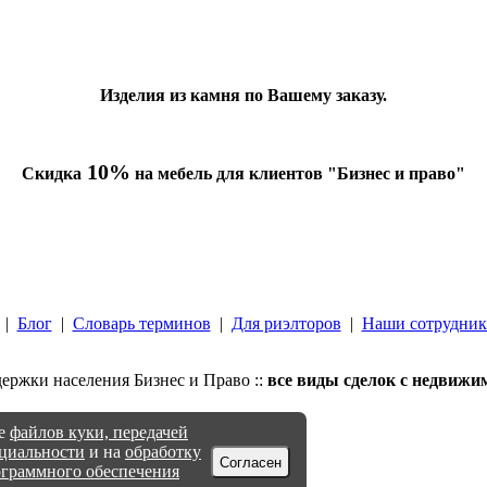
Изделия из камня по Вашему заказу.
10%
Скидка
на мебель для клиентов "Бизнес и право"
|
Блог
|
Словарь терминов
|
Для риэлторов
|
Наши сотрудни
ржки населения Бизнес и Право ::
все виды сделок с недвижи
ие
файлов куки, передачей
циальности
и на
обработку
Согласен
ограммного обеспечения