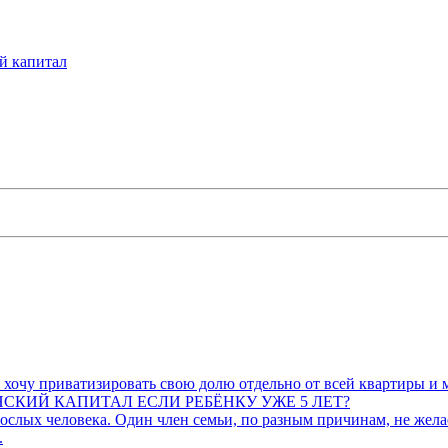
й капитал
 хочу приватизировать свою долю отдельно от всей квартиры и 
КИЙ КАПИТАЛ ЕСЛИ РЕБЁНКУ УЖЕ 5 ЛЕТ?
слых человека. Один член семьи, по разным причинам, не желает
.