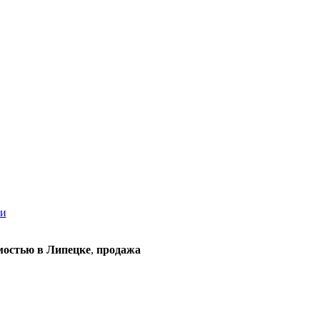
ки
мостью в Липецке
,
продажа