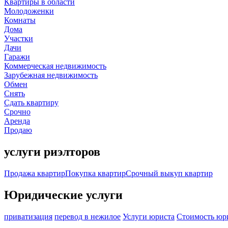
Квартиры в области
Молодоженки
Комнаты
Дома
Участки
Дачи
Гаражи
Коммерческая недвижимость
Зарубежная недвижимость
Обмен
Снять
Сдать квартиру
Срочно
Аренда
Продаю
услуги риэлторов
Продажа квартир
Покупка квартир
Срочный выкуп квартир
Юридические услуги
приватизация
перевод в нежилое
Услуги юриста
Стоимость юр